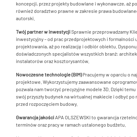
koncepcji, przez projekty budowlane i wykonawcze, aż p
również doradztwo prawne w zakresie prawa budowlaneg
autorski.
Twój partner w inwestycji
Sprawnie przeprowadzamy Klien
inwestycyjny – od prac przedprojektowych i formalności
projektowania, aż po realizację i odbiór obiektu. Dyspo
doświadczonych specjalistów wszystkich branż: archite
instalatorów oraz kosztorysantów.
Nowoczesne technologie (BIM)
Pracujemy w oparciu o n
projektowe. Wykorzystujemy zaawansowane oprogramowa
pozwala nam tworzyć precyzyjne modele 3D. Dzięki temu
swój przyszły budynek na wirtualnej makiecie i odbyć po
przed rozpoczęciem budowy.
Gwarancja jakości
APA OLSZEWSKI to gwarancja rzetelno
terminów oraz pracy w ramach ustalonego budżetu.