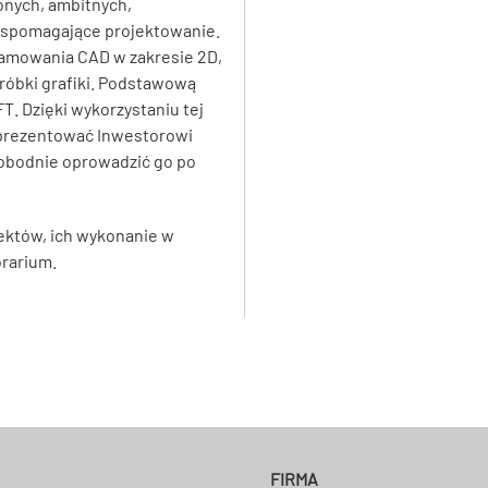
onych, ambitnych,
 wspomagające projektowanie.
ramowania CAD w zakresie 2D,
bróbki grafiki. Podstawową
T. Dzięki wykorzystaniu tej
aprezentować Inwestorowi
obodnie oprowadzić go po
ektów, ich wykonanie w
rarium.
FIRMA