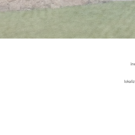
in
lokali